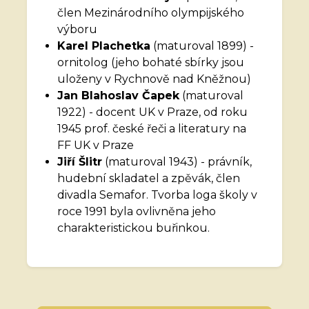
člen Mezinárodního olympijského
výboru
Karel Plachetka
(maturoval 1899) -
ornitolog (jeho bohaté sbírky jsou
uloženy v Rychnově nad Kněžnou)
Jan Blahoslav Čapek
(maturoval
1922) - docent UK v Praze, od roku
1945 prof. české řeči a literatury na
FF UK v Praze
Jiří Šlitr
(maturoval 1943) - právník,
hudební skladatel a zpěvák, člen
divadla Semafor. Tvorba loga školy v
roce 1991 byla ovlivněna jeho
charakteristickou buřinkou.