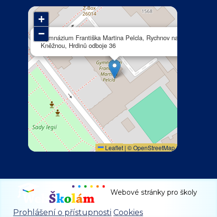
+
−
×
Gymnázium Františka Martina Pelcla, Rychnov nad
Kněžnou, Hrdinů odboje 36
Leaflet
|
©
OpenStreetMap
Webové stránky pro školy
Prohlášení o přístupnosti
Cookies