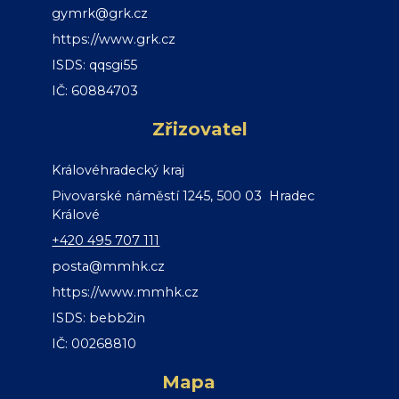
gymrk@grk.cz
https://www.grk.cz
ISDS: qqsgi55
IČ: 60884703
Zřizovatel
Královéhradecký kraj
Pivovarské náměstí 1245, 500 03 Hradec
Králové
+420 495 707 111
posta@mmhk.cz
https://www.mmhk.cz
ISDS: bebb2in
IČ: 00268810
Mapa