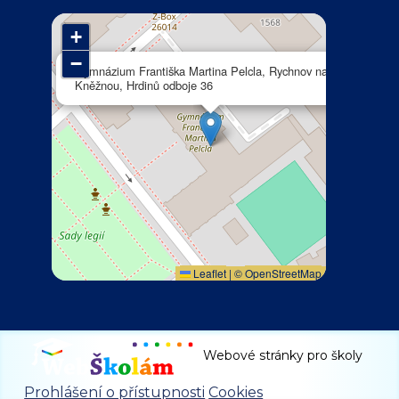
+
−
×
Gymnázium Františka Martina Pelcla, Rychnov nad
Kněžnou, Hrdinů odboje 36
Leaflet
|
©
OpenStreetMap
Webové stránky pro školy
Prohlášení o přístupnosti
Cookies