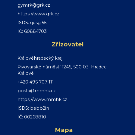
gymrk@grk.cz
https://www.grk.cz
ISDS: qqsgi55
IČ: 60884703
Zřizovatel
Královéhradecký kraj
Pivovarské náměstí 1245, 500 03 Hradec
Králové
+420 495 707 111
posta@mmhk.cz
https://www.mmhk.cz
ISDS: bebb2in
IČ: 00268810
Mapa