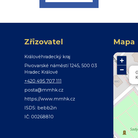
Zřizovatel
Mapa
Královéhradecký kraj
+
Pivovarské náměstí 1245, 500 03
−
Hradec Králové
G
K
+420 495 707 111
posta@mmhk.cz
https://www.mmhk.cz
ISDS: bebb2in
IČ: 00268810