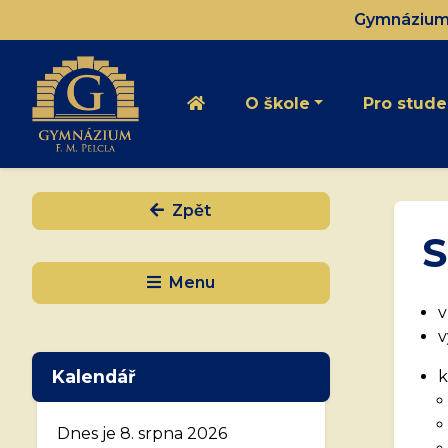
Gymnázium 
O škole
Pro stude
Zpět
S
Menu
v
v
Kalendář
k
Dnes je 8. srpna 2026